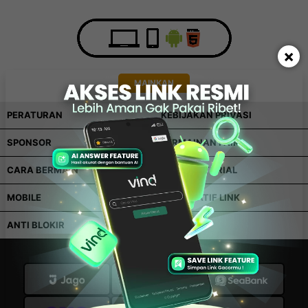
×
MAINKAN
PERATURAN
KEBIJAKAN PRIVASI
SPONSOR
PERMAINAN FAIR
CARA BERMAIN
VIDEO TUTORIAL
MOBILE
ALTERNATIF LINK
ANTI BLOKIR
Cara Pembayaran: