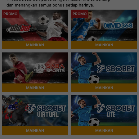
dan menangkan semua bonus setiap harinya.
PROMO
PROMO
MAINKAN
MAINKAN
MAINKAN
MAINKAN
MAINKAN
MAINKAN