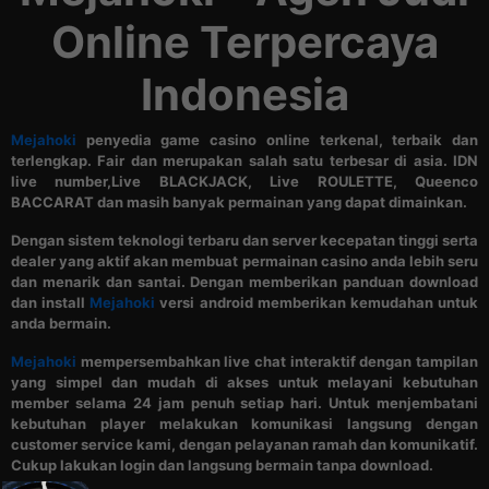
Online Terpercaya
Indonesia
Mejahoki
penyedia game casino online terkenal, terbaik dan
terlengkap. Fair dan merupakan salah satu terbesar di asia. IDN
live number,Live BLACKJACK, Live ROULETTE, Queenco
BACCARAT dan masih banyak permainan yang dapat dimainkan.
Dengan sistem teknologi terbaru dan server kecepatan tinggi serta
dealer yang aktif akan membuat permainan casino anda lebih seru
dan menarik dan santai. Dengan memberikan panduan download
dan install
Mejahoki
versi android memberikan kemudahan untuk
anda bermain.
Mejahoki
mempersembahkan live chat interaktif dengan tampilan
yang simpel dan mudah di akses untuk melayani kebutuhan
member selama 24 jam penuh setiap hari. Untuk menjembatani
kebutuhan player melakukan komunikasi langsung dengan
customer service kami, dengan pelayanan ramah dan komunikatif.
Cukup lakukan login dan langsung bermain tanpa download.